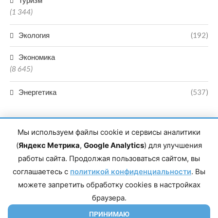
Туризм
(1 344)
Экология
(192)
Экономика
(8 645)
Энергетика
(537)
Мы используем файлы cookie и сервисы аналитики
(
Яндекс Метрика
,
Google Analytics
) для улучшения
работы сайта. Продолжая пользоваться сайтом, вы
Главный редактор сетевого издания Магомаев Тимур Нухович.
соглашаетесь с
Контакты редакции: 8(988)-292-94-34 Почта: vestiskfo@gmail.com По
политикой конфиденциальности
. Вы
вопросам сотрудничества: institut-media@yandex.ru Адрес: 367018,
можете запретить обработку cookies в настройках
Республика Дагестан, г. Махачкала, пр-т Насрутдинова, д. 1а. Все
права защищены. Копирование и использование полных материалов
браузера.
запрещено, частичное цитирование возможно только при условии
гиперссылки на сайт mirmol.ru. 16+
ПРИНИМАЮ