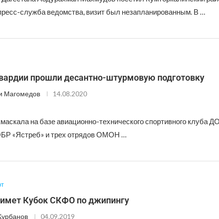
пресс-служба ведомства, визит был незапланированным. В …
вардии прошли десантно-штурмовую подготовку
и Магомедов
14.08.2020
кмаскала на базе авиационно-технического спортивного клуба 
БР «Ястреб» и трех отрядов ОМОН …
рт
римет Кубок СКФО по джипингу
Курбанов
04.09.2019