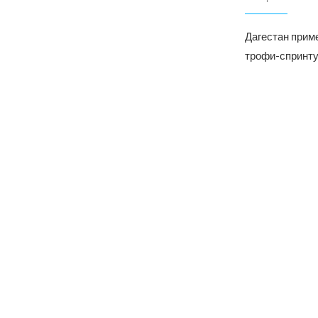
Дагестан приме
трофи-спринту