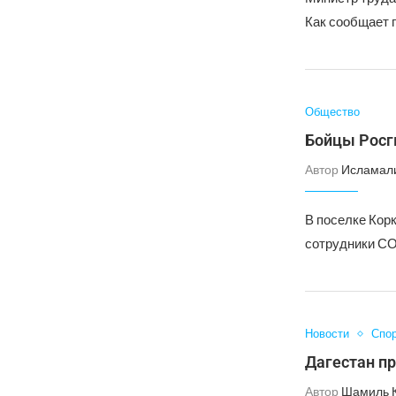
Как сообщает 
Общество
Бойцы Росг
Автор
Исламал
В поселке Кор
сотрудники СО
Новости
Спо
Дагестан п
Автор
Шамиль 