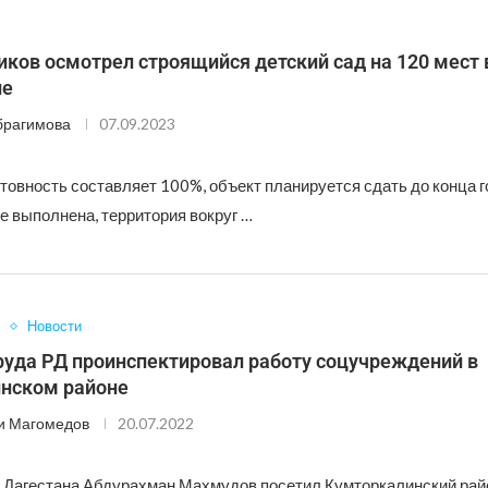
ков осмотрел строящийся детский сад на 120 мест 
ле
брагимова
07.09.2023
товность составляет 100%, объект планируется сдать до конца 
е выполнена, территория вокруг …
Новости
руда РД проинспектировал работу соцучреждений в
нском районе
и Магомедов
20.07.2022
 Дагестана Абдурахман Махмудов посетил Кумторкалинский рай