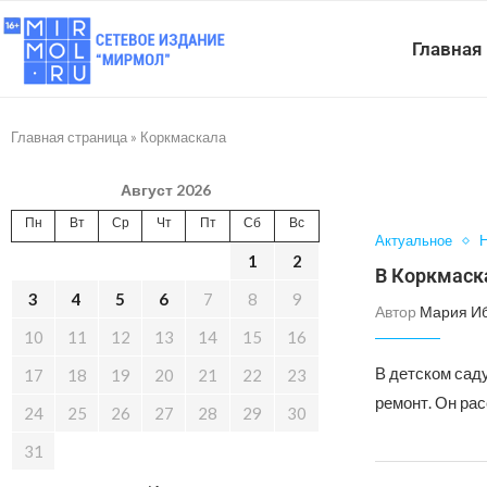
Главная
Главная страница
»
Коркмаскала
Август 2026
Пн
Вт
Ср
Чт
Пт
Сб
Вс
Актуальное
Н
1
2
В Коркмаск
3
4
5
6
7
8
9
Автор
Мария И
10
11
12
13
14
15
16
В детском сад
17
18
19
20
21
22
23
ремонт. Он рас
24
25
26
27
28
29
30
31