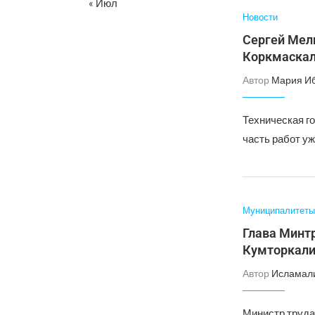
« Июл
Новости
Сергей Мели
Коркмаска
Автор
Мария И
Техническая го
часть работ уж
Муниципалитеты
Глава Минт
Кумторкали
Автор
Исламал
Министр труда