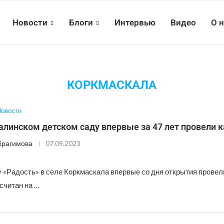
Новости
Блоги
Интервью
Видео
О 
КОРКМАСКАЛА
овости
алинском детском саду впервые за 47 лет провели 
брагимова
07.09.2023
у «Радость» в селе Коркмаскала впервые со дня открытия прове
считан на …