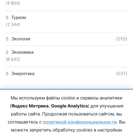
(9 804)
Туризм
(1 344)
Экология
(192)
Экономика
(8 645)
Энергетика
(537)
Мы используем файлы cookie и сервисы аналитики
(
Яндекс Метрика
,
Google Analytics
) для улучшения
работы сайта. Продолжая пользоваться сайтом, вы
Главный редактор сетевого издания Магомаев Тимур Нухович.
соглашаетесь с
Контакты редакции: 8(988)-292-94-34 Почта: vestiskfo@gmail.com По
политикой конфиденциальности
. Вы
вопросам сотрудничества: institut-media@yandex.ru Адрес: 367018,
можете запретить обработку cookies в настройках
Республика Дагестан, г. Махачкала, пр-т Насрутдинова, д. 1а. Все