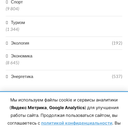
Спорт
(9 804)
Туризм
(1 344)
Экология
(192)
Экономика
(8 645)
Энергетика
(537)
Мы используем файлы cookie и сервисы аналитики
(
Яндекс Метрика
,
Google Analytics
) для улучшения
работы сайта. Продолжая пользоваться сайтом, вы
Главный редактор сетевого издания Магомаев Тимур Нухович.
соглашаетесь с
Контакты редакции: 8(988)-292-94-34 Почта: vestiskfo@gmail.com По
политикой конфиденциальности
. Вы
вопросам сотрудничества: institut-media@yandex.ru Адрес: 367018,