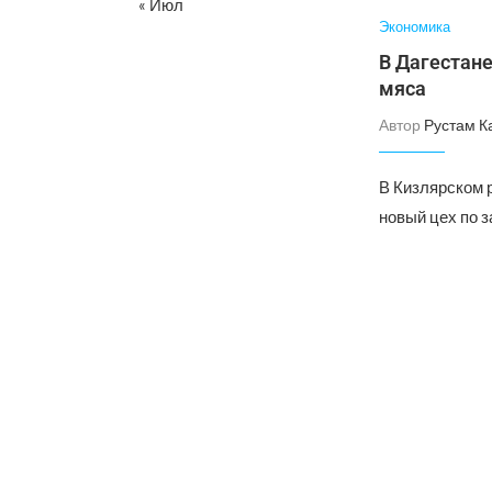
« Июл
Экономика
В Дагестане
мяса
Автор
Рустам К
В Кизлярском 
новый цех по з