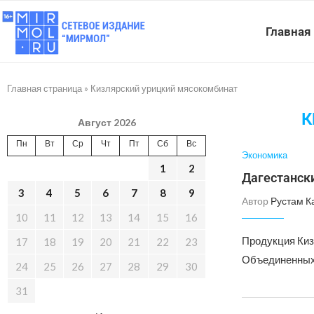
Главная
Главная страница
»
Кизлярский урицкий мясокомбинат
К
Август 2026
Пн
Вт
Ср
Чт
Пт
Сб
Вс
Экономика
1
2
Дагестански
3
4
5
6
7
8
9
Автор
Рустам К
10
11
12
13
14
15
16
Продукция Киз
17
18
19
20
21
22
23
Объединенных 
24
25
26
27
28
29
30
31