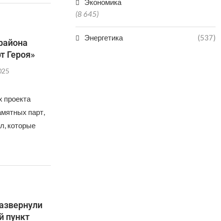
Экономика
(8 645)
Энергетика
(537)
района
т Героя»
025
х проекта
амятных парт,
л, которые
развернули
й пункт