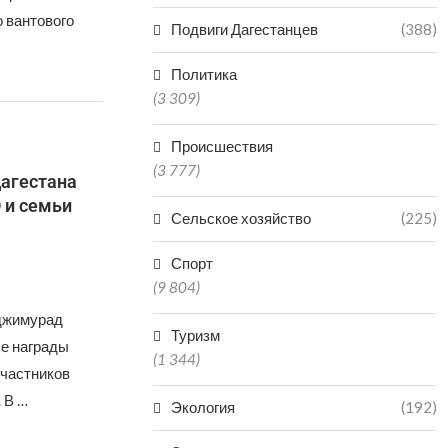
 вантового
Подвиги Дагестанцев
(388)
Политика
(3 309)
Происшествия
(3 777)
Дагестана
 и семьи
Сельское хозяйство
(225)
Спорт
(9 804)
аджимурад
Туризм
е награды
(1 344)
участников
 В …
Экология
(192)