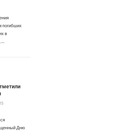
ения
м погибших
их в
, …
отметили
м
25
лся
ященный Дню