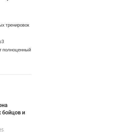
ых тренировок
№3
ут полноценный
она
 бойцов и
25