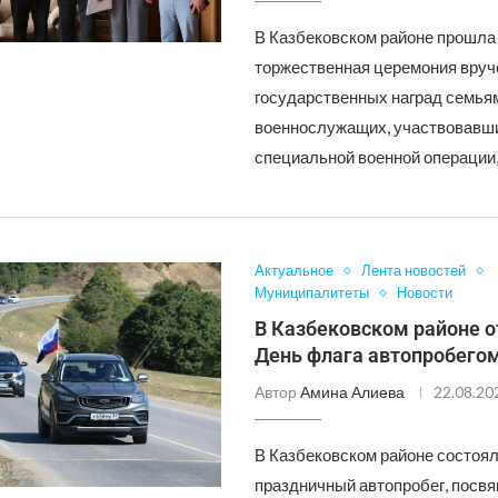
В Казбековском районе прошла
торжественная церемония вруч
государственных наград семья
военнослужащих, участвовавш
специальной военной операции
Актуальное
Лента новостей
Муниципалитеты
Новости
В Казбековском районе 
День флага автопробего
Автор
Амина Алиева
22.08.20
В Казбековском районе состоя
праздничный автопробег, посв