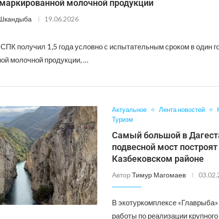
емаркированной молочной продукции
 Шкандыба
19.06.2026
СПК получил 1,5 года условно с испытательным сроком в один го
ой молочной продукции, …
Актуальное
Лента новостей
Туризм
Самый большой в Дагест
подвесной мост построят
Казбековском районе
Автор
Тимур Магомаев
03.02
В экотуркомплексе «Главрыба»
работы по реализации крупного