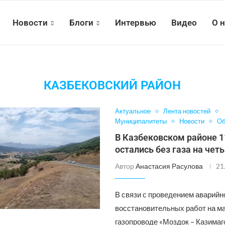
Новости
Блоги
Интервью
Видео
О 
КАЗБЕКОВСКИЙ РАЙОН
Актуальное
Лента новостей
Муниципалитеты
Новости
Об
В Казбековском районе 1
остались без газа на чет
Автор
Анастасия Расулова
21
В связи с проведением аварийн
восстановительных работ на м
газопроводе «Моздок – Казимаг