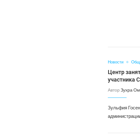
Новости
Общ
Центр занят
участника 
Автор
Зухра Ом
Зульфия Госено
администрации,