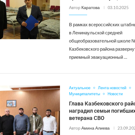
Автор
Каратова
03.10.2025
В рамках всероссийских штабн
в Ленинаульской средней
общеобразовательной школе 
Казбековского района разверн
приемный эвакуационный …
Актуальное
Лента новостей
Муниципалитеты
Новости
Глава Казбековского рай
наградил семьи погибших
ветерана СВО
Автор
Амина Алиева
23.09.20