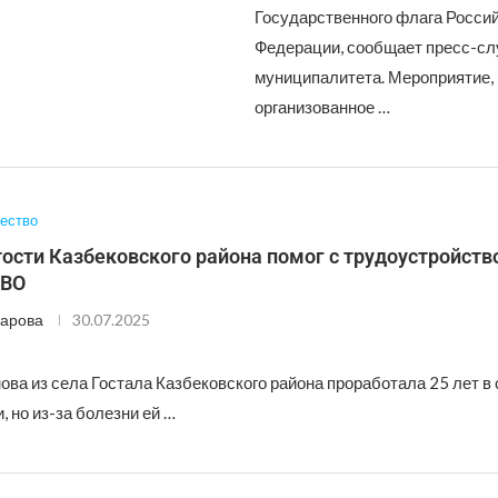
Государственного флага Росси
Федерации, сообщает пресс-с
муниципалитета. Мероприятие,
организованное …
ество
ости Казбековского района помог с трудоустройст
СВО
арова
30.07.2025
ва из села Гостала Казбековского района проработала 25 лет в
 но из-за болезни ей …