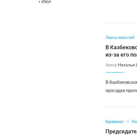
« Июл
Лента новостей
В Казбеков
из-за его п
Автор
Наталья
В Казбековско
просадки прол
Криминал
Ле
Председател