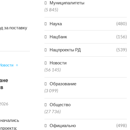
Муниципалитеты
(5 845)
Наука
(480)
д за поставку
Нацбанк
(156)
Нацпроекты РД
(539)
Новости
Новости
(56 145)
ане
Образование
 в
(3 099)
.2026
Общество
(27 736)
 начались
Официально
(498)
 проекта: