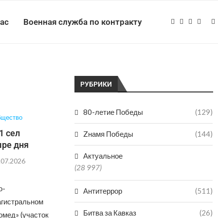
нас
Военная служба по контракту
РУБРИКИ
80-летие Победы
(129)
щество
1 сел
Zнамя Победы
(144)
ыре дня
Актуальное
.07.2026
(28 997)
о-
Антитеррор
(511)
агистральном
Битва за Кавказ
(26)
омед» (участок