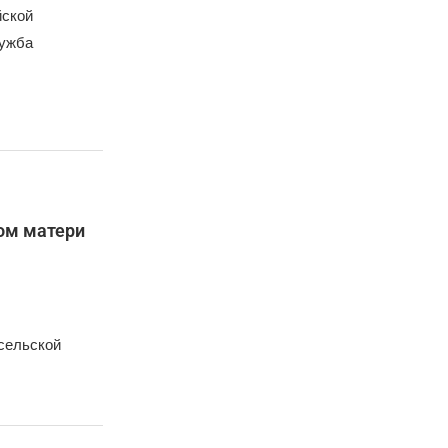
йской
лужба
вом матери
 сельской