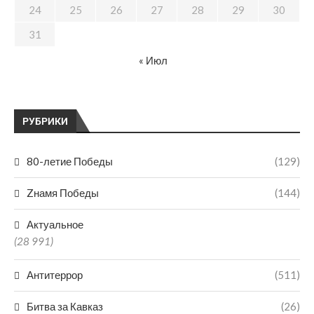
24
25
26
27
28
29
30
31
« Июл
РУБРИКИ
80-летие Победы
(129)
Zнамя Победы
(144)
Актуальное
(28 991)
Антитеррор
(511)
Битва за Кавказ
(26)