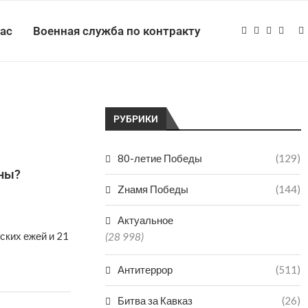
нас
Военная служба по контракту
РУБРИКИ
80-летие Победы
(129)
вны?
Zнамя Победы
(144)
Актуальное
ских ежей и 21
(28 998)
Антитеррор
(511)
Битва за Кавказ
(26)