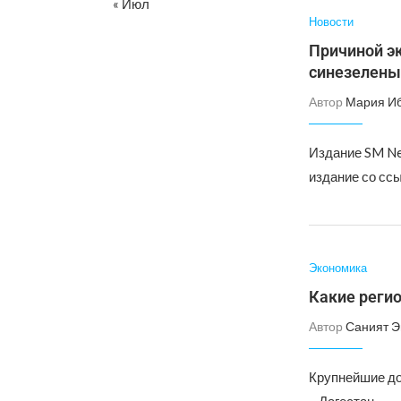
« Июл
Новости
Причиной э
синезелены
Автор
Мария И
Издание SM Ne
издание со сс
Экономика
Какие реги
Автор
Саният 
Крупнейшие до