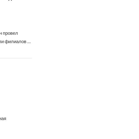
н провел
ли филиалов …
ная