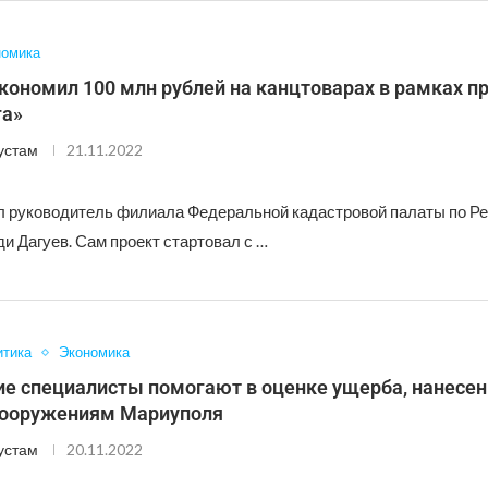
номика
кономил 100 млн рублей на канцтоварах в рамках п
га»
устам
21.11.2022
л руководитель филиала Федеральной кадастровой палаты по Р
и Дагуев. Сам проект стартовал с …
итика
Экономика
ие специалисты помогают в оценке ущерба, нанесен
сооружениям Мариуполя
устам
20.11.2022