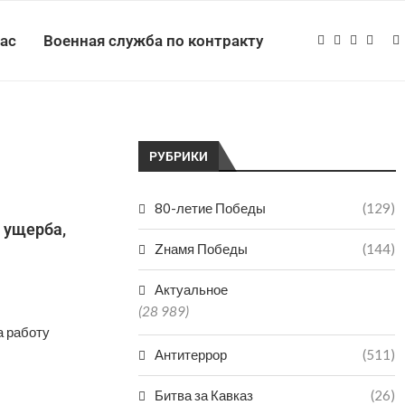
нас
Военная служба по контракту
РУБРИКИ
80-летие Победы
(129)
 ущерба,
Zнамя Победы
(144)
Актуальное
(28 989)
а работу
Антитеррор
(511)
Битва за Кавказ
(26)