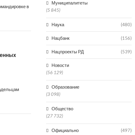
Муниципалитеты
омандировке в
(5 845)
Наука
(480)
Нацбанк
(156)
Нацпроекты РД
(539)
менных
Новости
(56 129)
Образование
ладельцам
(3 098)
Общество
(27 732)
Официально
(497)