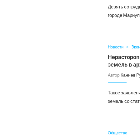
Девять сотруд
городе Мариуп
Новости
Эко
Нерастороп
земель в а
Автор
Каниев Р
Такое заявлен
земель со ста
Общество