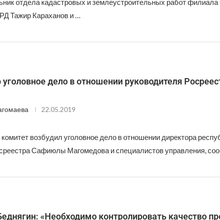
ьник отдела кадастровых и землеустроительных работ филиал
 РД Тажир Караханов и …
 уголовное дело в отношении руководителя Росреес
агомаева
22.05.2019
комитет возбудил уголовное дело в отношении директора респу
среестра Сафиюлы Магомедова и специалистов управления, со
Беднягин: «Необходимо контролировать качество п