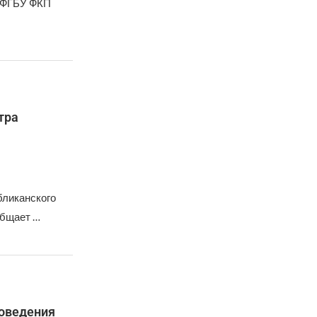
а ФГБУ ФКП
тра
бликанского
общает …
роведения