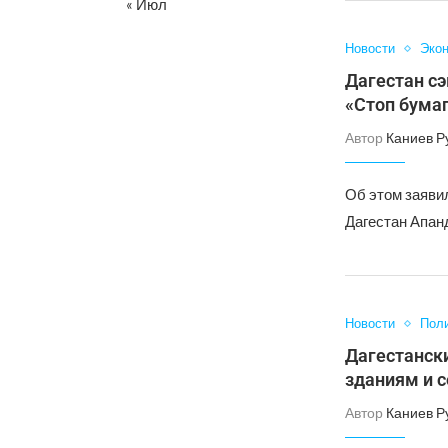
« Июл
Новости
Эко
Дагестан сэ
«Стоп бума
Автор
Каниев Р
Об этом заяви
Дагестан Апанд
Новости
Пол
Дагестанск
зданиям и 
Автор
Каниев Р