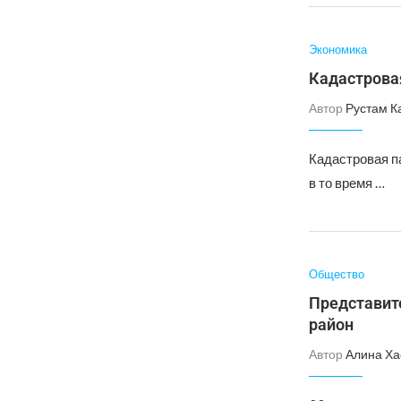
Экономика
Кадастровая
Автор
Рустам К
Кадастровая па
в то время …
Общество
Представит
район
Автор
Алина Ха