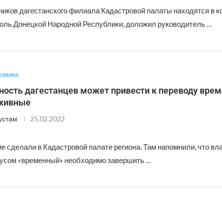
ников дагестанского филиала Кадастровой палаты находятся в к
оль Донецкой Народной Республики, доложил руководитель …
номика
ность дагестанцев может привести к переводу вре
рхивные
устам
25.02.2022
ие сделали в Кадастровой палате региона. Там напомнили, что в
тусом «временный» необходимо завершить …