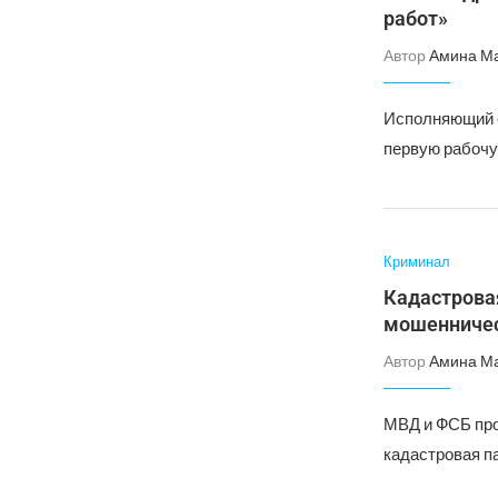
работ»
Автор
Амина М
Исполняющий о
первую рабочу
Криминал
Кадастровая
мошенничес
Автор
Амина М
МВД и ФСБ про
кадастровая п