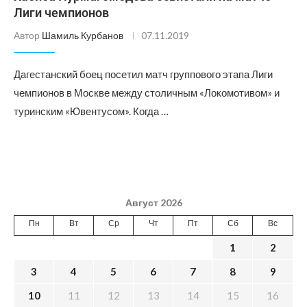
Лиги чемпионов
Автор
Шамиль Курбанов
07.11.2019
Дагестанский боец посетил матч группового этапа Лиги
чемпионов в Москве между столичным «Локомотивом» и
туринским «Ювентусом». Когда …
Август 2026
Пн
Вт
Ср
Чт
Пт
Сб
Вс
1
2
3
4
5
6
7
8
9
10
11
12
13
14
15
16