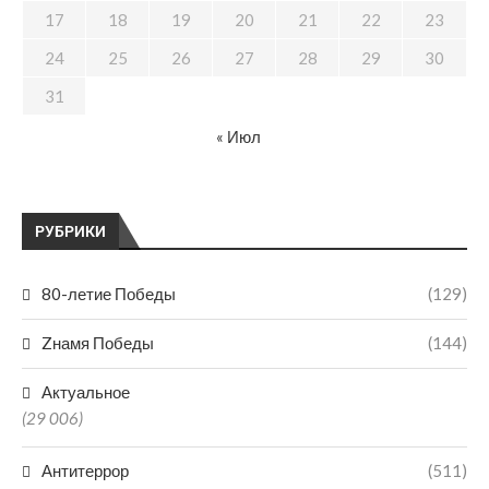
17
18
19
20
21
22
23
24
25
26
27
28
29
30
31
« Июл
РУБРИКИ
80-летие Победы
(129)
Zнамя Победы
(144)
Актуальное
(29 006)
Антитеррор
(511)