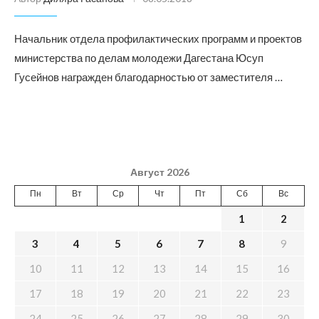
Начальник отдела профилактических программ и проектов
министерства по делам молодежи Дагестана Юсуп
Гусейнов награжден благодарностью от заместителя …
Август 2026
Пн
Вт
Ср
Чт
Пт
Сб
Вс
1
2
3
4
5
6
7
8
9
10
11
12
13
14
15
16
17
18
19
20
21
22
23
24
25
26
27
28
29
30