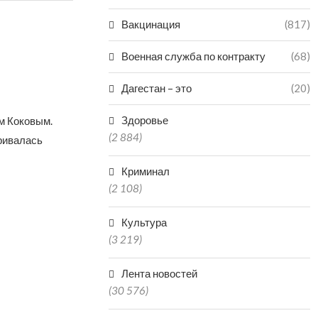
Вакцинация
(817)
Военная служба по контракту
(68)
Дагестан – это
(20)
Здоровье
м Коковым.
(2 884)
ривалась
Криминал
(2 108)
Культура
(3 219)
Лента новостей
(30 576)