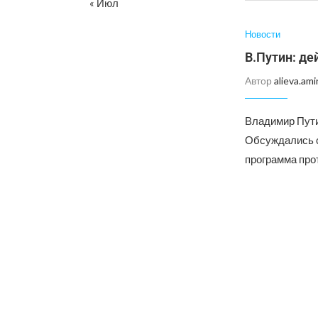
« Июл
Новости
В.Путин: де
Автор
alieva.ami
Владимир Пути
Обсуждались с
программа про