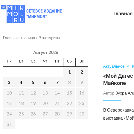
Главная
Главная страница
»
Этнотуризм
Август 2026
Пн
Вт
Ср
Чт
Пт
Сб
Вс
Актуальное
К
1
2
«Мой Дагест
3
4
5
6
7
8
9
Майкопе
10
11
12
13
14
15
16
Автор
Зухра Ал
17
18
19
20
21
22
23
В Северокавка
24
25
26
27
28
29
30
выставка «Мой 
31