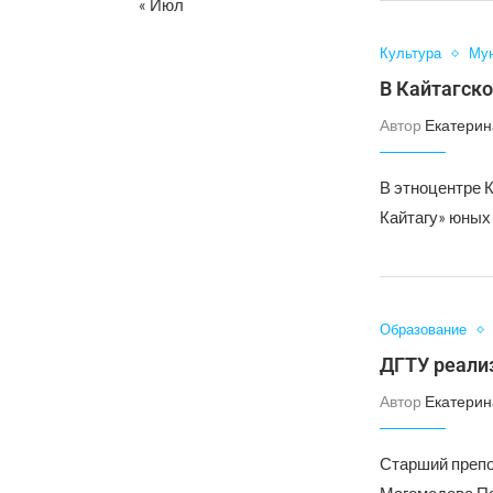
« Июл
Культура
Мун
В Кайтагск
Автор
Екатерин
В этноцентре 
Кайтагу» юных
Образование
ДГТУ реализ
Автор
Екатерин
Старший препо