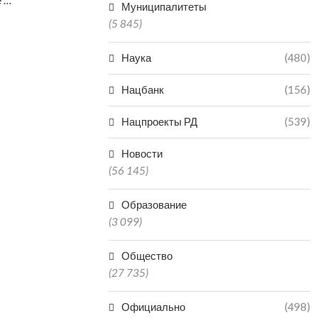
е …
Муниципалитеты
(5 845)
Наука
(480)
Нацбанк
(156)
Нацпроекты РД
(539)
Новости
(56 145)
Образование
(3 099)
Общество
(27 735)
Официально
(498)