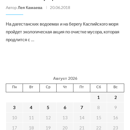
Автор
Лея Камаева
20.06.2018
На дагестанских водоемах и на берегу Каспийского моря
пройдет экологическая акция по очистке мусора, которая
продлится с …
Август 2026
Пн
Вт
Ср
Чт
Пт
Сб
Вс
1
2
3
4
5
6
7
8
9
10
11
12
13
14
15
16
17
18
19
20
21
22
23