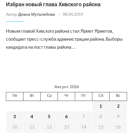
Избран новый глава Хивского района
Автор
Диана Муталибова
08.04.2019
Новым главой Хивского района стал Ярмет Ярметов,
сообщает пресс-служба администрации района. Выборы
кандидата на пост главы района …
Август 2026
Пн
Вт
Ср
Чт
Пт
Сб
Вс
1
2
3
4
5
6
7
8
9
10
11
12
13
14
15
16