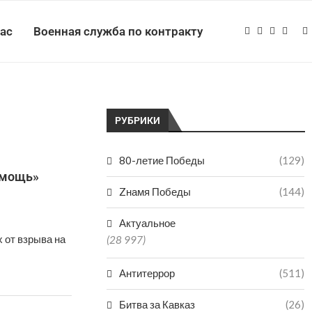
нас
Военная служба по контракту
РУБРИКИ
80-летие Победы
(129)
омощь»
Zнамя Победы
(144)
Актуальное
 от взрыва на
(28 997)
Антитеррор
(511)
Битва за Кавказ
(26)