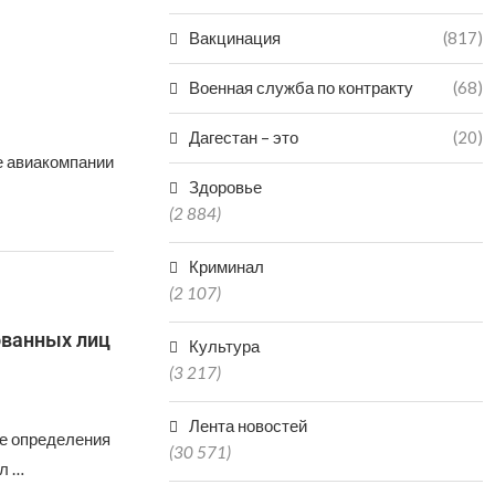
Вакцинация
(817)
Военная служба по контракту
(68)
Дагестан – это
(20)
е авиакомпании
Здоровье
(2 884)
Криминал
(2 107)
ованных лиц
Культура
(3 217)
Лента новостей
е определения
(30 571)
л …