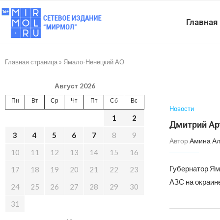
Главная
Главная страница
»
Ямало-Ненецкий АО
Август 2026
Пн
Вт
Ср
Чт
Пт
Сб
Вс
Новости
1
2
Дмитрий Ар
3
4
5
6
7
8
9
Автор
Амина А
10
11
12
13
14
15
16
Губернатор Ям
17
18
19
20
21
22
23
АЗС на окраин
24
25
26
27
28
29
30
31