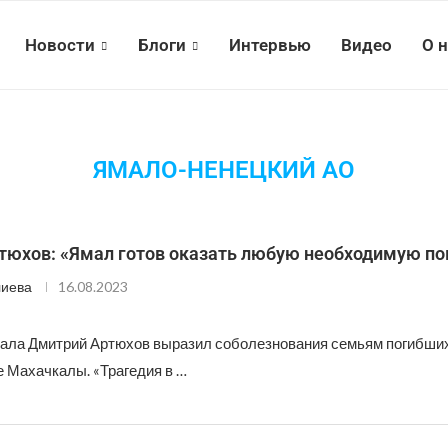
Новости
Блоги
Интервью
Видео
О 
ЯМАЛО-НЕНЕЦКИЙ АО
тюхов: «Ямал готов оказать любую необходимую п
лиева
16.08.2023
ала Дмитрий Артюхов выразил соболезнования семьям погибших
е Махачкалы. «Трагедия в …