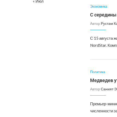
« Июл
Экономика
С середины 
Автор
Рустам К
С 15 августа 
NordStar. Ком
Политика
Медведев у
Автор
Саният 
Премьер-минис
численности з