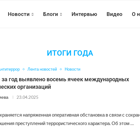
Новости
Блоги
Интервью
Видео
О 
ИТОГИ ГОДА
нтитеррор
Лента новостей
Новости
е за год выявлено восемь ячеек международных
ческих организаций
иева
23.04.2025
охраняется напряженная оперативная обстановка в связи с сохр
ршения преступлений террористического характера. Об этом …