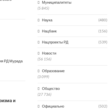
Муниципалитеты
(5 845)
Наука
(480)
Нацбанк
(156)
Нацпроекты РД
(539)
Новости
(56 156)
ия РД Мурада
Образование
(3 099)
Общество
(27 736)
ризма и
Официально
(502)