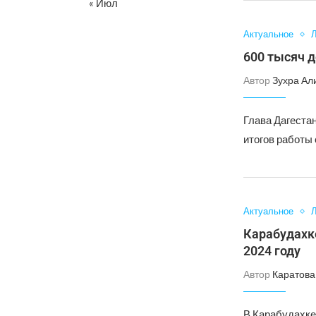
« Июл
Актуальное
Л
600 тысяч д
Автор
Зухра Ал
Глава Дагеста
итогов работы
Актуальное
Л
Карабудахк
2024 году
Автор
Каратова
В Карабудахке