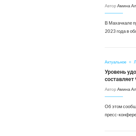
Автор
Амина А
В Махачкале п
2023 года в об
Актуальное
Л
Уровень уд
составляет 
Автор
Амина А
Об этом сообщ
пресс-конфере