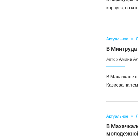
корпуса, на ко
Актуальное
Л
В Минтруда 
Автор
Амина А
В Махачкале п
Казиева на те
Актуальное
Л
В Махачкале
молодежной