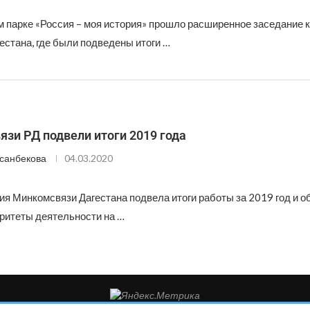
м парке «Россия – моя история» прошло расширенное заседание 
естана, где были подведены итоги …
зи РД подвели итоги 2019 года
санбекова
04.03.2020
ия Минкомсвязи Дагестана подвела итоги работы за 2019 год и 
ритеты деятельности на …
такты редакции: 8(988)-292-94-34 Почта: vestiskfo@gmail.com По во