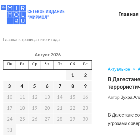
Главная
Главная страница
»
итоги года
Август 2026
Пн
Вт
Ср
Чт
Пт
Сб
Вс
Актуальное
А
1
2
В Дагестан
3
4
5
6
7
8
9
террористи
10
11
12
13
14
15
16
Автор
Зухра Ал
17
18
19
20
21
22
23
В Дагестане с
24
25
26
27
28
29
30
угрозами сове
31