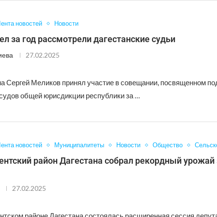
ента новостей
Новости
ел за год рассмотрели дагестанские судьи
иева
27.02.2025
на Сергей Меликов принял участие в совещании, посвященном п
 судов общей юрисдикции республики за …
ента новостей
Муниципалитеты
Новости
Общество
Сельск
ентский район Дагестана собрал рекордный урожай 
27.02.2025
нтском районе Дагестана состоялась расширенная сессия депут