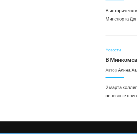
В историческо
Минспорта Даг
Новости
В Минкомсвя
Автор
Алина Ха
2 марта коллег
основные прио
Главный редактор сетевого издания Магомаев Тимур Нухович. Кон