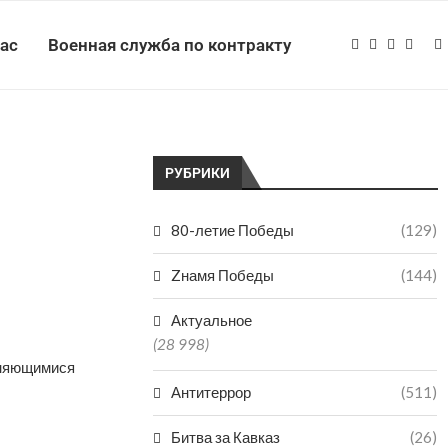
нас
Военная служба по контракту
РУБРИКИ
80-летие Победы
(129)
Zнамя Победы
(144)
Актуальное
(28 998)
аняющимися
Антитеррор
(511)
Битва за Кавказ
(26)