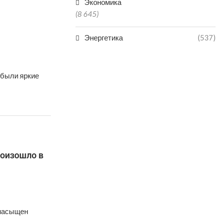
Экономика
(8 645)
Энергетика
(537)
 были яркие
роизошло в
 насыщен