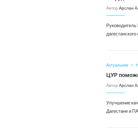
Автор
Арслан А
Руководитель 
дагестанского
Актуальное
Н
ЦУР поможет
Автор
Арслан А
Улучшение кач
Дагестане и П