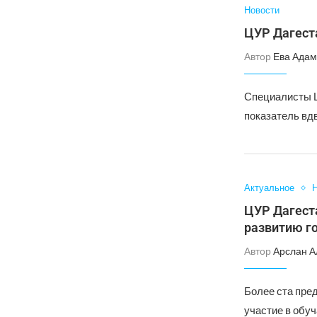
Новости
ЦУР Дагеста
Автор
Ева Адам
Специалисты Ц
показатель вд
Актуальное
Н
ЦУР Дагест
развитию г
Автор
Арслан А
Более ста пре
участие в обу