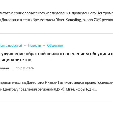
льтатам социологического исследования, проведенного Центром
 Дагестана в сентябре методом River-Sampling, около 70% респо
ента новостей
Новости
Общество
 улучшение обратной связи с населением обсудили 
ниципалитетов
ллаев
15.10.2024
правительства Дагестана Ризван Газимагомедов провел совещан
й Центра управления регионом (ЦУР), Минцифры РД и …