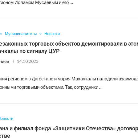
гионом Исламом Мусаевым и его …
Муниципалитеты
Новости
езаконных торговых объектов демонтировали в это
ачкалы по сигналу ЦУР
лиев
14.10.2023
ния регионом в Дагестане и мэрия Махачкалы наладили взаимод
конными торговыми объектами. Так, сотрудники …
овости
ана и филиал фонда «Защитники Отечества» договор
стве