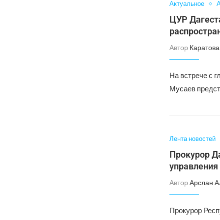
Актуальное
А
ЦУР Дагеста
распростра
Автор
Каратова
На встрече с 
Мусаев предст
Лента новостей
Прокурор Д
управления
Автор
Арслан А
Прокурор Респ