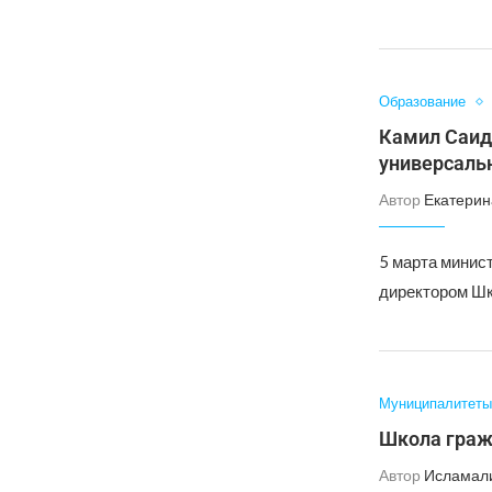
Образование
Камил Саид
универсаль
Автор
Екатерин
5 марта минис
директором Ш
Муниципалитеты
Школа граж
Автор
Исламал