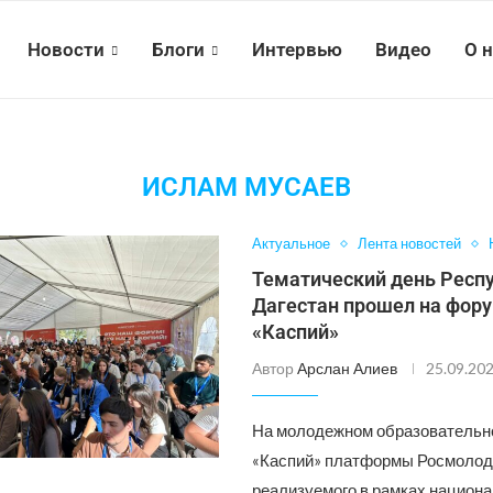
Новости
Блоги
Интервью
Видео
О 
ИСЛАМ МУСАЕВ
Актуальное
Лента новостей
Тематический день Респ
Дагестан прошел на фор
«Каспий»
Автор
Арслан Алиев
25.09.20
На молодежном образователь
«Каспий» платформы Росмолод
реализуемого в рамках национа