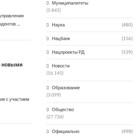
Муниципалитеты
(5 845)
 управления
ндентов …
Наука
(480)
Нацбанк
(156)
Нацпроекты РД
(539)
с новыми
Новости
(56 145)
Образование
(3 099)
ие с участием
Общество
(27 736)
Официально
(498)