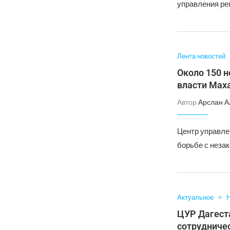
управления ре
Лента новостей
Около 150 н
власти Мах
Автор
Арслан А
Центр управле
борьбе с неза
Актуальное
Н
ЦУР Дагест
сотрудниче