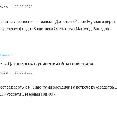
лиев
25.08.2023
Центра управления регионом в Дагестане Ислам Мусаев и дирек
 отделения фонда «Защитники Отечества» Магомед Рашидов …
овости
 «Дагэнерго» в усилении обратной связи
лиев
23.08.2023
ества работы с инцидентами обсудили на встрече руководства 
АО «Россети Северный Кавказ» …