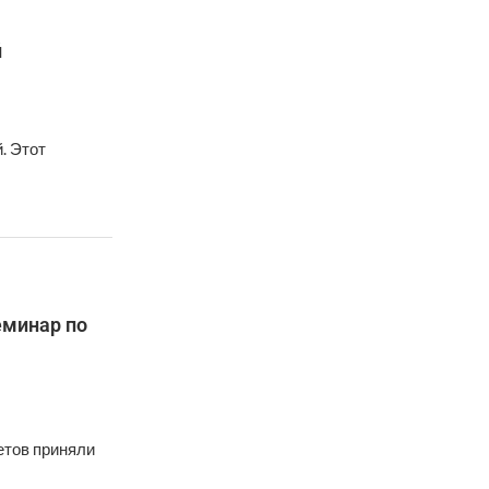
й
. Этот
еминар по
етов приняли