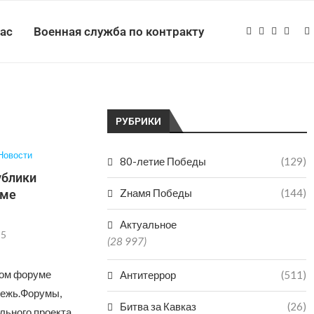
нас
Военная служба по контракту
РУБРИКИ
Новости
80-летие Победы
(129)
ублики
Zнамя Победы
(144)
уме
Актуальное
25
(28 997)
ном форуме
Антитеррор
(511)
ежь.Форумы,
Битва за Кавказ
(26)
льного проекта