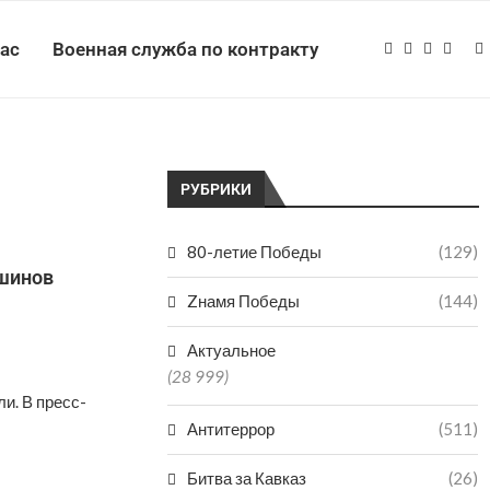
нас
Военная служба по контракту
РУБРИКИ
80-летие Победы
(129)
вшинов
Zнамя Победы
(144)
Актуальное
(28 999)
и. В пресс-
Антитеррор
(511)
Битва за Кавказ
(26)