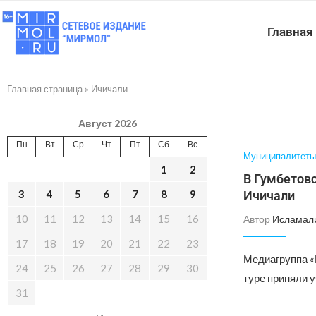
Главная
Главная страница
»
Ичичали
Август 2026
Пн
Вт
Ср
Чт
Пт
Сб
Вс
Муниципалитеты
1
2
В Гумбетовс
3
4
5
6
7
8
9
Ичичали
10
11
12
13
14
15
16
Автор
Исламал
17
18
19
20
21
22
23
Медиагруппа «
24
25
26
27
28
29
30
туре приняли 
31