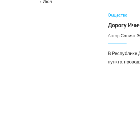
« Июл
Общество
Дорогу Ичи
Автор
Саният 
В Республике 
пункта, прово