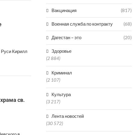
Вакцинация
(817)
е
Военная служба по контракту
(68)
Дагестан – это
(20)
Здоровье
 Руси Кирилл
(2 884)
Криминал
(2 107)
Культура
храма св.
(3 217)
Лента новостей
(30 572)
евского в