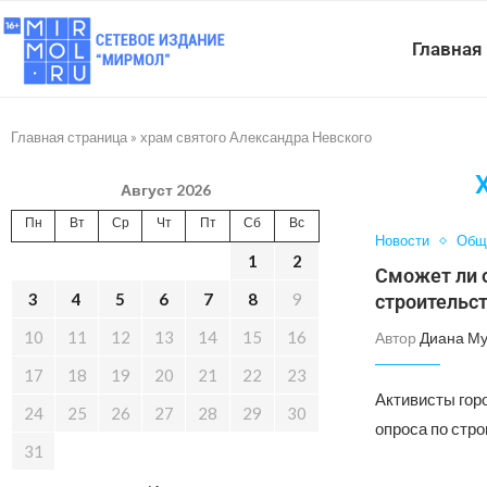
Главная
Главная страница
»
храм святого Александра Невского
Август 2026
Пн
Вт
Ср
Чт
Пт
Сб
Вс
Новости
Общ
1
2
Сможет ли о
3
4
5
6
7
8
9
строительст
10
11
12
13
14
15
16
Автор
Диана Му
17
18
19
20
21
22
23
Активисты гор
24
25
26
27
28
29
30
опроса по стро
31