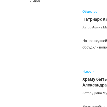
« Июл
Общество
Патриарх К
Автор
Амина М
На прошедшей 
обсудили вопр
Новости
Храму быть:
Александра
Автор
Диана Му
Верховный суд