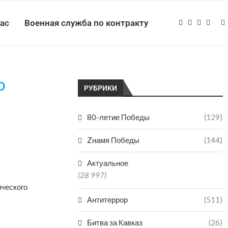
нас
Военная служба по контракту
О
РУБРИКИ
80-летие Победы
(129)
Zнамя Победы
(144)
Актуальное
(28 997)
ического
Антитеррор
(511)
Битва за Кавказ
(26)