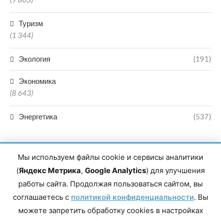
Туризм
(1 344)
Экология
(191)
Экономика
(8 643)
Энергетика
(537)
Мы используем файлы cookie и сервисы аналитики
(
Яндекс Метрика
,
Google Analytics
) для улучшения
работы сайта. Продолжая пользоваться сайтом, вы
Главный редактор сетевого издания Магомаев Тимур Нухович.
соглашаетесь с
Контакты редакции: 8(988)-292-94-34 Почта: vestiskfo@gmail.com По
политикой конфиденциальности
. Вы
вопросам сотрудничества: institut-media@yandex.ru Адрес: 367018,
можете запретить обработку cookies в настройках
Республика Дагестан, г. Махачкала, пр-т Насрутдинова, д. 1а. Все
права защищены. Копирование и использование полных материалов