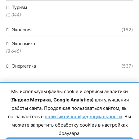
Туризм
(1 344)
Экология
(192)
Экономика
(8 645)
Энергетика
(537)
Мы используем файлы cookie и сервисы аналитики
(
Яндекс Метрика
,
Google Analytics
) для улучшения
работы сайта. Продолжая пользоваться сайтом, вы
Главный редактор сетевого издания Магомаев Тимур Нухович.
соглашаетесь с
Контакты редакции: 8(988)-292-94-34 Почта: vestiskfo@gmail.com По
политикой конфиденциальности
. Вы
вопросам сотрудничества: institut-media@yandex.ru Адрес: 367018,
можете запретить обработку cookies в настройках
Республика Дагестан, г. Махачкала, пр-т Насрутдинова, д. 1а. Все
права защищены. Копирование и использование полных материалов
браузера.
запрещено, частичное цитирование возможно только при условии