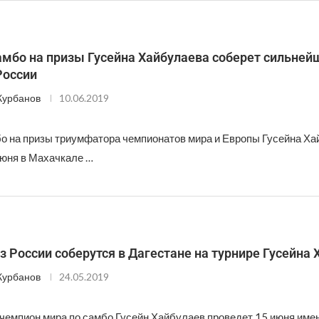
амбо на призы Гусейна Хайбулаева соберет сильней
России
Курбанов
10.06.2019
бо на призы триумфатора чемпионатов мира и Европы Гусейна Х
июня в Махачкале …
 России соберутся в Дагестане на турнире Гусейна 
Курбанов
24.05.2019
чемпион мира по самбо Гусейн Хайбулаев проведет 15 июня име