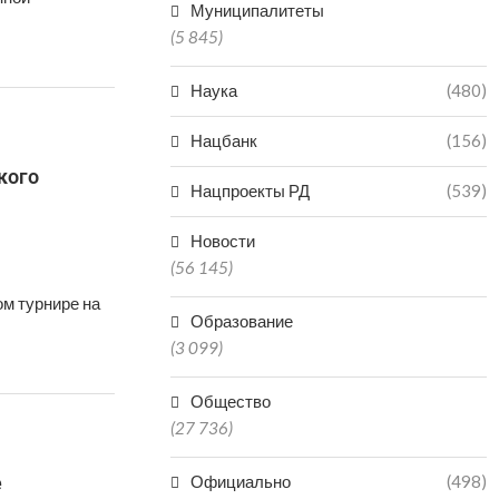
Муниципалитеты
(5 845)
Наука
(480)
Нацбанк
(156)
кого
Нацпроекты РД
(539)
Новости
(56 145)
ом турнире на
Образование
(3 099)
Общество
(27 736)
е
Официально
(498)