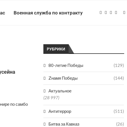
нас
Военная служба по контракту
РУБРИКИ
80-летие Победы
(129)
усейна
Zнамя Победы
(144)
Актуальное
(28 997)
нире по самбо
Антитеррор
(511)
Битва за Кавказ
(26)