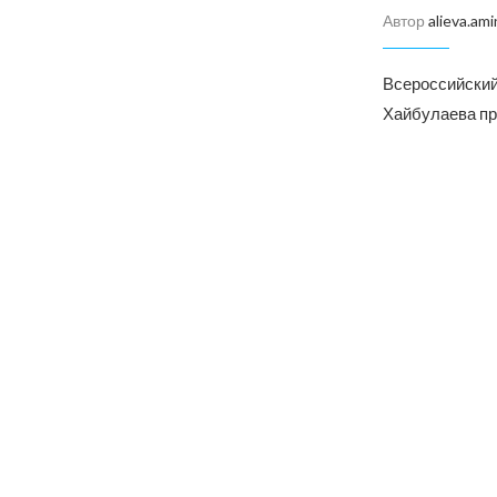
Автор
alieva.ami
Всероссийский
Хайбулаева пр