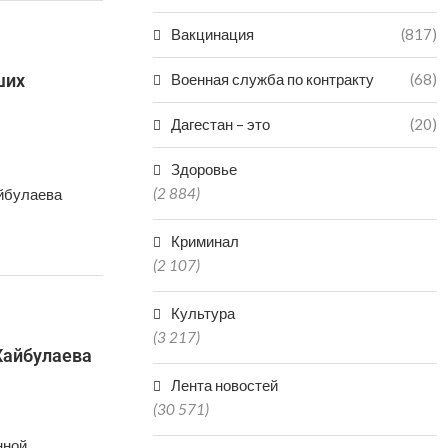
Вакцинация
(817)
ших
Военная служба по контракту
(68)
Дагестан – это
(20)
Здоровье
(2 884)
айбулаева
Криминал
(2 107)
Культура
(3 217)
Хайбулаева
Лента новостей
(30 571)
нной