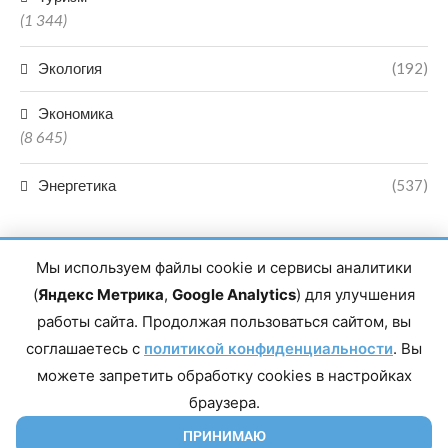
(1 344)
Экология
(192)
Экономика
(8 645)
Энергетика
(537)
Мы используем файлы cookie и сервисы аналитики
(
Яндекс Метрика
,
Google Analytics
) для улучшения
работы сайта. Продолжая пользоваться сайтом, вы
Главный редактор сетевого издания Магомаев Тимур Нухович.
соглашаетесь с
Контакты редакции: 8(988)-292-94-34 Почта: vestiskfo@gmail.com По
политикой конфиденциальности
. Вы
вопросам сотрудничества: institut-media@yandex.ru Адрес: 367018,
можете запретить обработку cookies в настройках
Республика Дагестан, г. Махачкала, пр-т Насрутдинова, д. 1а. Все
права защищены. Копирование и использование полных материалов
браузера.
запрещено, частичное цитирование возможно только при условии
гиперссылки на сайт mirmol.ru. 16+
ПРИНИМАЮ