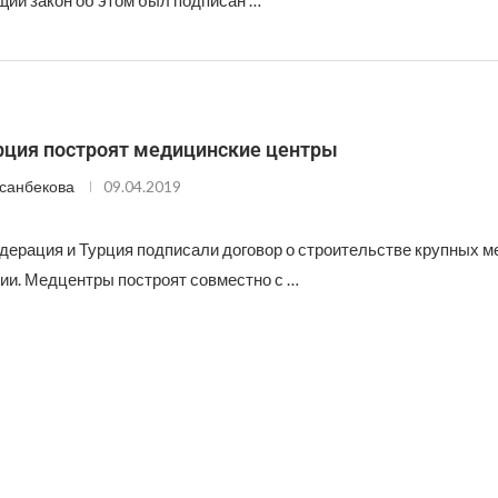
ий закон об этом был подписан …
урция построят медицинские центры
санбекова
09.04.2019
дерация и Турция подписали договор о строительстве крупных 
сии. Медцентры построят совместно с …