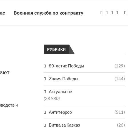
нас
Военная служба по контракту
РУБРИКИ
80-летие Победы
(129)
счет
Zнамя Победы
(144)
Актуальное
(28 980)
зводств и
Антитеррор
(511)
Битва за Кавказ
(26)