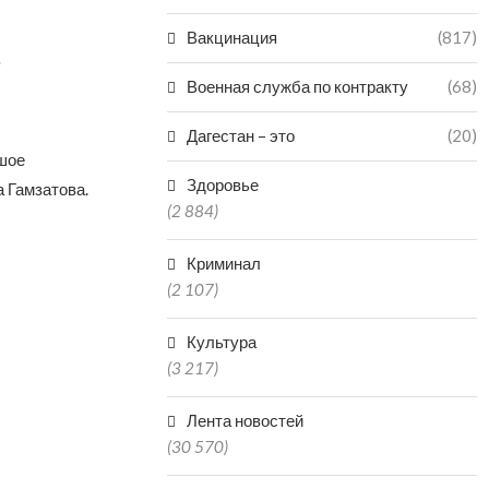
Вакцинация
(817)
е
Военная служба по контракту
(68)
Дагестан – это
(20)
шое
Здоровье
 Гамзатова.
(2 884)
Криминал
(2 107)
Культура
(3 217)
Лента новостей
(30 570)