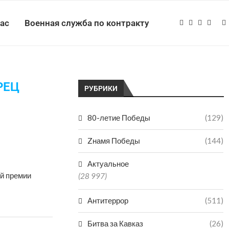
нас
Военная служба по контракту
РЕЦ
РУБРИКИ
80-летие Победы
(129)
Zнамя Победы
(144)
Актуальное
й премии
(28 997)
Антитеррор
(511)
Битва за Кавказ
(26)