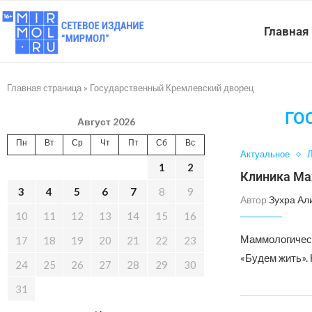
Главная
Главная страница
»
Государственный Кремлевский дворец
ГО
Август 2026
Пн
Вт
Ср
Чт
Пт
Сб
Вс
Актуальное
Л
1
2
Клиника Ма
3
4
5
6
7
8
9
Автор
Зухра Ал
10
11
12
13
14
15
16
Маммологическ
17
18
19
20
21
22
23
«Будем жить».
24
25
26
27
28
29
30
31