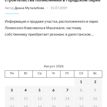
Автор
Диана Муталибова
15.07.2019
Информация о продаже участка, расположенного в парке
Ленинского Комсомола в Махачкале, частному
собственнику приобретает резонанс в дагестанском …
Август 2026
Пн
Вт
Ср
Чт
Пт
Сб
Вс
1
2
3
4
5
6
7
8
9
10
11
12
13
14
15
16
17
18
19
20
21
22
23