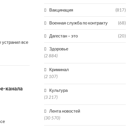
Вакцинация
(817)
Военная служба по контракту
(68)
Дагестан – это
(20)
e устранил все
Здоровье
(2 884)
Криминал
(2 107)
be-канала
Культура
(3 217)
Лента новостей
(30 570)
все