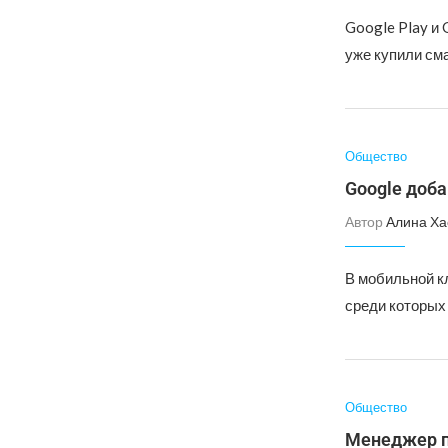
Google Play и 
уже купили см
Общество
Google доба
Автор
Алина Ха
В мобильной кл
среди которых 
Общество
Менеджер п