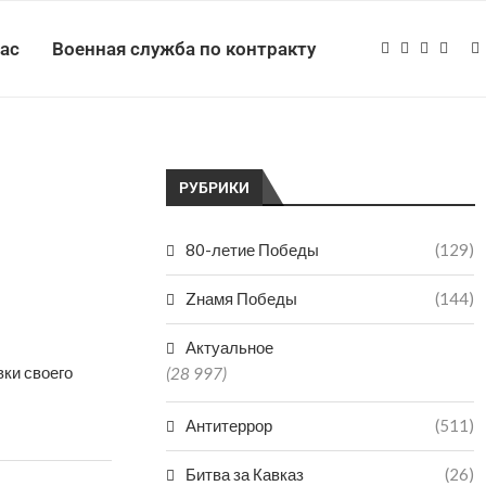
нас
Военная служба по контракту
РУБРИКИ
80-летие Победы
(129)
а
Zнамя Победы
(144)
Актуальное
вки своего
(28 997)
Антитеррор
(511)
Битва за Кавказ
(26)