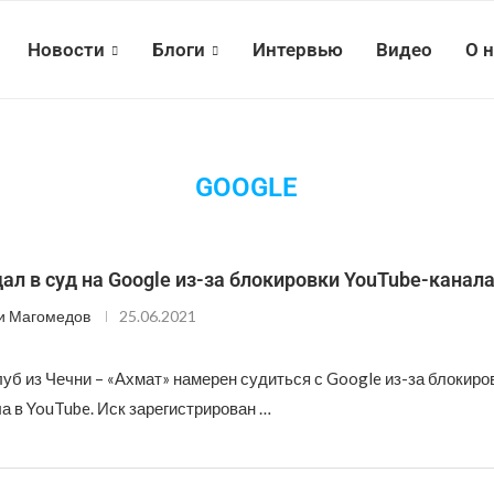
Новости
Блоги
Интервью
Видео
О 
GOOGLE
ал в суд на Google из-за блокировки YouTube-канал
и Магомедов
25.06.2021
б из Чечни – «Ахмат» намерен судиться с Google из-за блокиро
а в YouTube. Иск зарегистрирован …