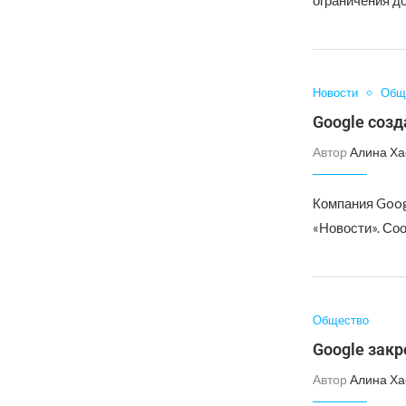
ограничения д
Новости
Общ
Google соз
Автор
Алина Ха
Компания Goog
«Новости». Со
Общество
Google закр
Автор
Алина Ха