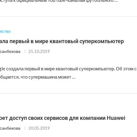
оступа к официальным YouTube-каналам футбольного …
ество
дала первый в мире квантовый суперкомпьютер
санбекова
25.10.2019
le создала первый в мире квантовый суперкомпьютер. Об этом
общается, что супермашина может …
оет доступ своих сервисов для компании Huawei
санбекова
20.05.2019