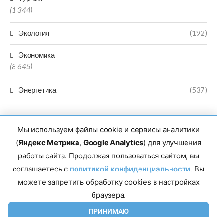
(1 344)
Экология
(192)
Экономика
(8 645)
Энергетика
(537)
Мы используем файлы cookie и сервисы аналитики
(
Яндекс Метрика
,
Google Analytics
) для улучшения
работы сайта. Продолжая пользоваться сайтом, вы
Главный редактор сетевого издания Магомаев Тимур Нухович.
соглашаетесь с
Контакты редакции: 8(988)-292-94-34 Почта: vestiskfo@gmail.com По
политикой конфиденциальности
. Вы
вопросам сотрудничества: institut-media@yandex.ru Адрес: 367018,
можете запретить обработку cookies в настройках
Республика Дагестан, г. Махачкала, пр-т Насрутдинова, д. 1а. Все
права защищены. Копирование и использование полных материалов
браузера.
запрещено, частичное цитирование возможно только при условии
гиперссылки на сайт mirmol.ru. 16+
ПРИНИМАЮ