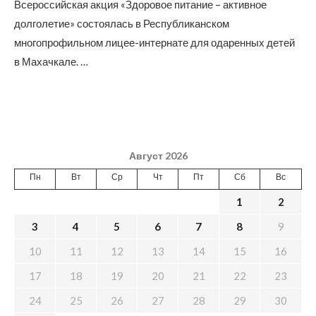
Всероссийская акция «Здоровое питание – активное
долголетие» состоялась в Республиканском
многопрофильном лицее-интернате для одаренных детей
в Махачкале. …
Август 2026
Пн
Вт
Ср
Чт
Пт
Сб
Вс
1
2
3
4
5
6
7
8
9
10
11
12
13
14
15
16
17
18
19
20
21
22
23
24
25
26
27
28
29
30