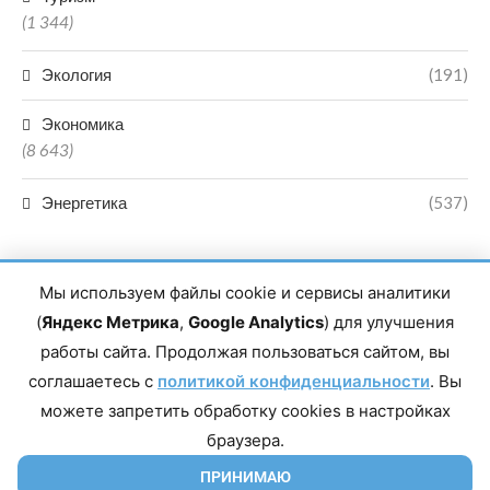
(1 344)
Экология
(191)
Экономика
(8 643)
Энергетика
(537)
Мы используем файлы cookie и сервисы аналитики
(
Яндекс Метрика
,
Google Analytics
) для улучшения
работы сайта. Продолжая пользоваться сайтом, вы
Главный редактор сетевого издания Магомаев Тимур Нухович.
соглашаетесь с
Контакты редакции: 8(988)-292-94-34 Почта: vestiskfo@gmail.com По
политикой конфиденциальности
. Вы
вопросам сотрудничества: institut-media@yandex.ru Адрес: 367018,
можете запретить обработку cookies в настройках
Республика Дагестан, г. Махачкала, пр-т Насрутдинова, д. 1а. Все
права защищены. Копирование и использование полных материалов
браузера.
запрещено, частичное цитирование возможно только при условии
гиперссылки на сайт mirmol.ru. 16+
ПРИНИМАЮ