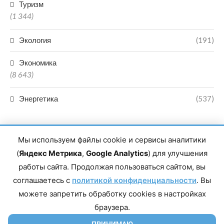
Туризм
(1 344)
Экология
(191)
Экономика
(8 643)
Энергетика
(537)
Мы используем файлы cookie и сервисы аналитики
(
Яндекс Метрика
,
Google Analytics
) для улучшения
работы сайта. Продолжая пользоваться сайтом, вы
Главный редактор сетевого издания Магомаев Тимур Нухович.
соглашаетесь с
Контакты редакции: 8(988)-292-94-34 Почта: vestiskfo@gmail.com По
политикой конфиденциальности
. Вы
вопросам сотрудничества: institut-media@yandex.ru Адрес: 367018,
можете запретить обработку cookies в настройках
Республика Дагестан, г. Махачкала, пр-т Насрутдинова, д. 1а. Все
права защищены. Копирование и использование полных материалов
браузера.
запрещено, частичное цитирование возможно только при условии
гиперссылки на сайт mirmol.ru. 16+