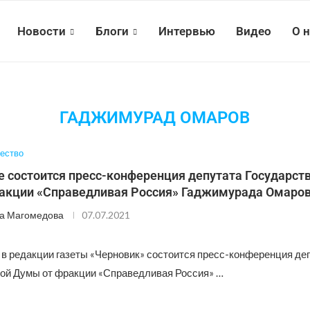
Новости
Блоги
Интервью
Видео
О 
ГАДЖИМУРАД ОМАРОВ
ество
е состоится пресс-конференция депутата Государст
акции «Справедливая Россия» Гаджимурада Омаро
а Магомедова
07.07.2021
0 в редакции газеты «Черновик» состоится пресс-конференция де
ой Думы от фракции «Справедливая Россия» …