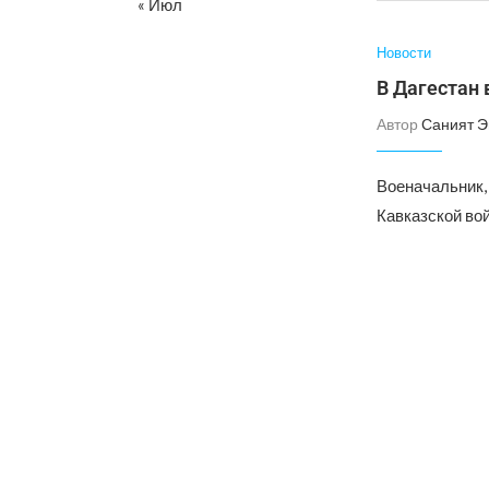
« Июл
Новости
В Дагестан
Автор
Саният 
Военачальник,
Кавказской во