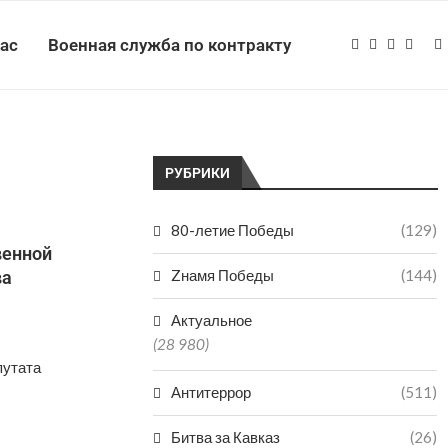
нас
Военная служба по контракту
РУБРИКИ
80-летие Победы
(129)
венной
Zнамя Победы
(144)
ва
Актуальное
(28 980)
путата
Антитеррор
(511)
Битва за Кавказ
(26)