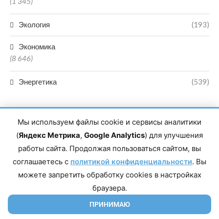
(1 345)
Экология
(193)
Экономика
(8 646)
Энергетика
(539)
Мы используем файлы cookie и сервисы аналитики
(
Яндекс Метрика
,
Google Analytics
) для улучшения
работы сайта. Продолжая пользоваться сайтом, вы
Главный редактор сетевого издания Магомаев Тимур Нухович.
соглашаетесь с
Контакты редакции: 8(988)-292-94-34 Почта: vestiskfo@gmail.com По
политикой конфиденциальности
. Вы
вопросам сотрудничества: institut-media@yandex.ru Адрес: 367018,
можете запретить обработку cookies в настройках
Республика Дагестан, г. Махачкала, пр-т Насрутдинова, д. 1а. Все
права защищены. Копирование и использование полных материалов
браузера.
запрещено, частичное цитирование возможно только при условии
гиперссылки на сайт mirmol.ru. 16+
ПРИНИМАЮ