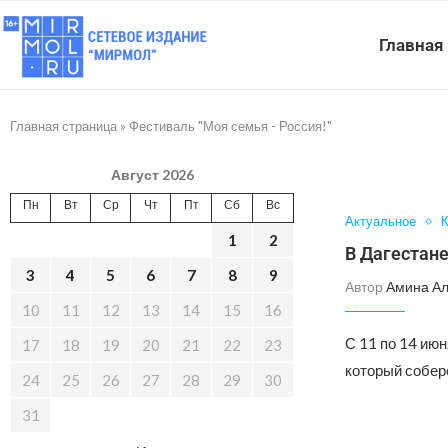
Главная
Главная страница
»
Фестиваль "Моя семья - Россия!"
Август 2026
Пн
Вт
Ср
Чт
Пт
Сб
Вс
Актуальное
К
1
2
В Дагестане
3
4
5
6
7
8
9
Автор
Амина А
10
11
12
13
14
15
16
С 11 по 14 июн
17
18
19
20
21
22
23
который собер
24
25
26
27
28
29
30
31