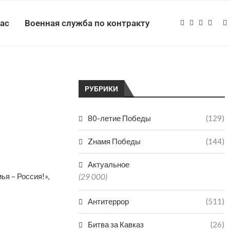
нас
Военная служба по контракту
РУБРИКИ
80-летие Победы
(129)
Zнамя Победы
(144)
Актуальное
ья – Россия!»,
(29 000)
Антитеррор
(511)
Битва за Кавказ
(26)