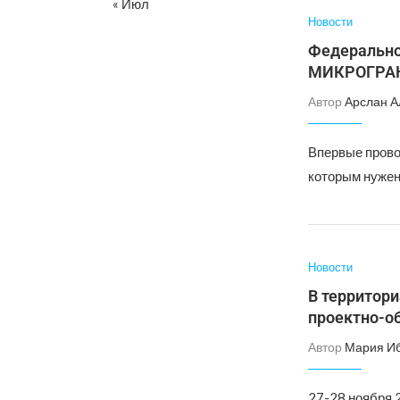
« Июл
Новости
Федерально
МИКРОГРА
Автор
Арслан А
Впервые прово
которым нужен 
Новости
В территор
проектно-о
Автор
Мария И
27-28 ноября 