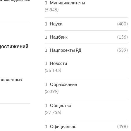
Муниципалитеты
(5 845)
Наука
(480)
Нацбанк
(156)
достижений
Нацпроекты РД
(539)
Новости
(56 145)
молодежных
Образование
(3 099)
Общество
(27 736)
Официально
(498)