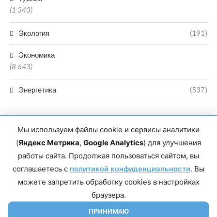
(1 343)
Экология
(191)
Экономика
(8 643)
Энергетика
(537)
Мы используем файлы cookie и сервисы аналитики
(
Яндекс Метрика
,
Google Analytics
) для улучшения
работы сайта. Продолжая пользоваться сайтом, вы
Главный редактор сетевого издания Магомаев Тимур Нухович.
соглашаетесь с
Контакты редакции: 8(988)-292-94-34 Почта: vestiskfo@gmail.com По
политикой конфиденциальности
. Вы
вопросам сотрудничества: institut-media@yandex.ru Адрес: 367018,
можете запретить обработку cookies в настройках
Республика Дагестан, г. Махачкала, пр-т Насрутдинова, д. 1а. Все
права защищены. Копирование и использование полных материалов
браузера.
запрещено, частичное цитирование возможно только при условии
гиперссылки на сайт mirmol.ru. 16+
ПРИНИМАЮ