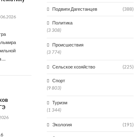
Подвиги Дагестанцев
(388)
.06.2026
Политика
(3 308)
тра
юльмира
Происшествия
фильной
(3 774)
а …
Сельское хозяйство
(225)
Спорт
(9 803)
ков
Туризм
ЕГЭ
(1 344)
.2026
Экология
(191)
16