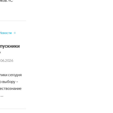
ков. «С
Новости
ыпускники
о
.06.2026
лики сегодня
о выбору –
ествознание
 …