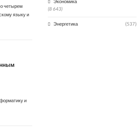
Экономика
по четырем
(8 643)
скому языку и
Энергетика
(537)
анным
нформатику и