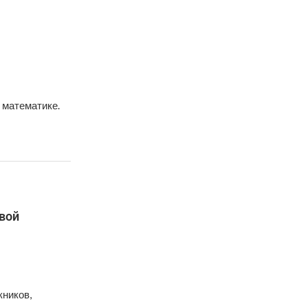
 математике.
овой
кников,