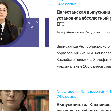
Образование
Дагестанская выпускниц
установила абсолютный 
ЕГЭ
Автор
Анастасия Расулова
22
Выпускница Республиканского 
образования имени И. Ханбалае
Каспийске Гюльмира Халифато
максимальные 100 баллов сра
Актуальное
Лента новостей
Образование
Выпускница из Каспийск
русский и профильную м