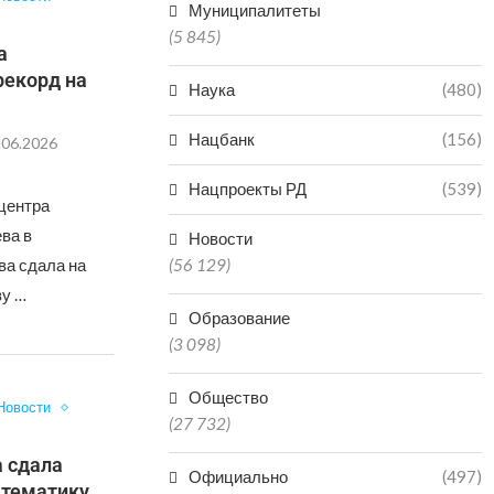
Муниципалитеты
(5 845)
а
рекорд на
Наука
(480)
Нацбанк
(156)
.06.2026
Нацпроекты РД
(539)
центра
ва в
Новости
ва сдала на
(56 129)
зу …
Образование
(3 098)
Общество
Новости
(27 732)
а сдала
Официально
(497)
атематику