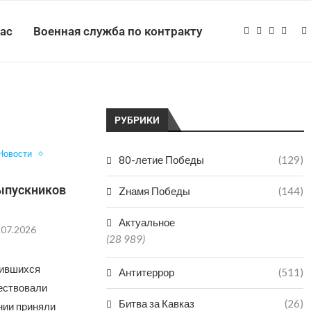
нас
Военная служба по контракту
РУБРИКИ
Новости
80-летие Победы
(129)
выпускников
Zнамя Победы
(144)
Актуальное
.07.2026
(28 989)
бившихся
Антитеррор
(511)
чествовали
Битва за Кавказ
(26)
нии приняли