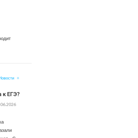
водит
Новости
а к ЕГЭ?
.06.2026
ка
казали