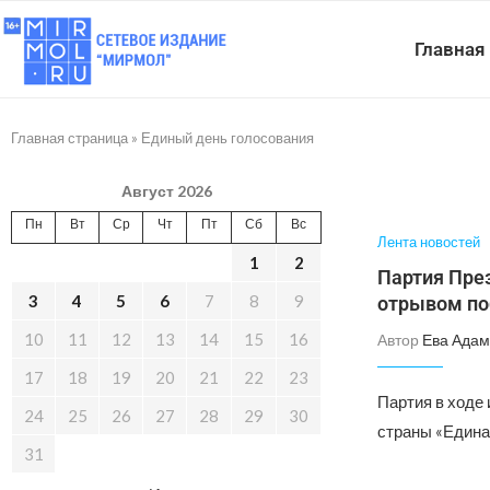
Главная
Главная страница
»
Единый день голосования
Август 2026
Пн
Вт
Ср
Чт
Пт
Сб
Вс
Лента новостей
1
2
Партия През
3
4
5
6
7
8
9
отрывом по
10
11
12
13
14
15
16
Автор
Ева Адам
17
18
19
20
21
22
23
Партия в ходе
24
25
26
27
28
29
30
страны «Едина
31