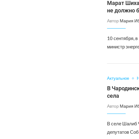
Марат Шихал
не должно 
Автор
Мария И
10 сентября, в
министр энерг
Актуальное
Н
В Чародинс
села
Автор
Мария И
В селе Шалиб 
депутатов Соб