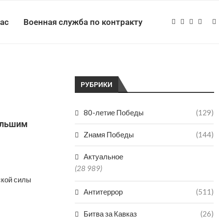
нас
Военная служба по контракту
РУБРИКИ
80-летие Победы
(129)
большим
Zнамя Победы
(144)
Актуальное
(28 989)
ской силы
Антитеррор
(511)
Битва за Кавказ
(26)