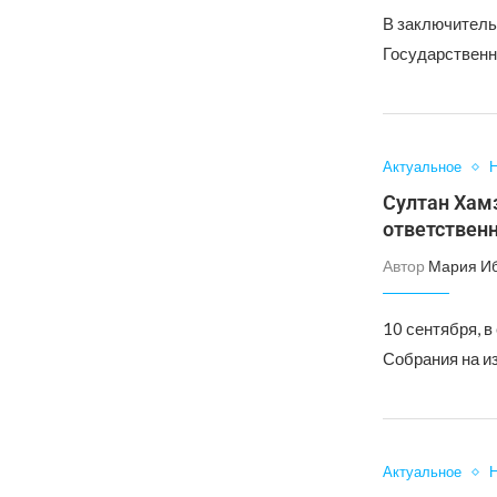
В заключитель
Государственн
Актуальное
Н
Султан Хамз
ответственн
Автор
Мария И
10 сентября, в
Собрания на и
Актуальное
Н