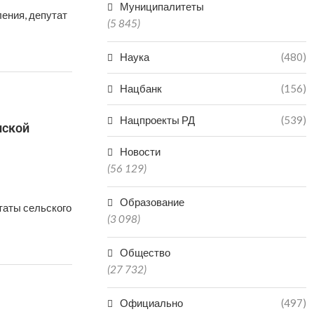
Муниципалитеты
ения, депутат
(5 845)
Наука
(480)
Нацбанк
(156)
Нацпроекты РД
(539)
нской
Новости
(56 129)
Образование
утаты сельского
(3 098)
Общество
(27 732)
Официально
(497)