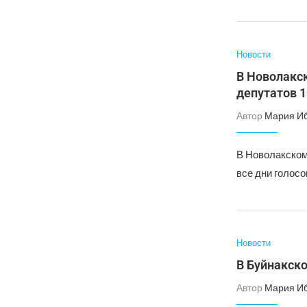
Новости
В Новолакск
депутатов 1
Автор
Мария И
В Новолакском
все дни голосо
Новости
В Буйнакск
Автор
Мария И