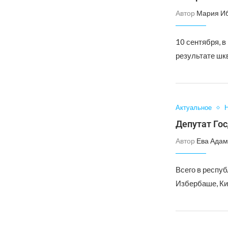
Автор
Мария И
10 сентября, в
результате шкв
Актуальное
Н
Депутат Го
Автор
Ева Адам
Всего в респу
Избербаше, Ки