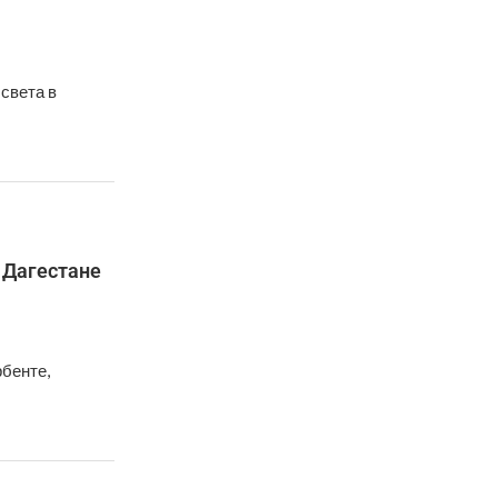
света в
 Дагестане
бенте,