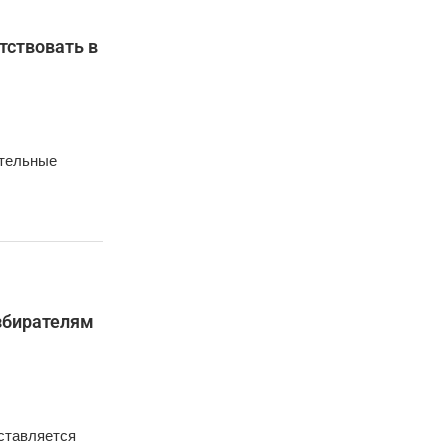
тствовать в
ательные
збирателям
оставляется