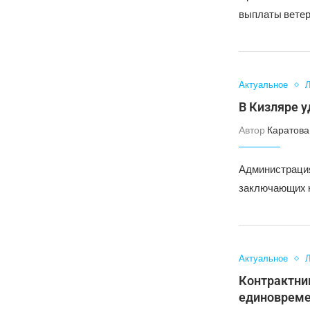
выплаты ветер
Актуальное
Л
В Кизляре 
Автор
Каратова
Администрация
заключающих к
Актуальное
Л
Контрактни
единоврем