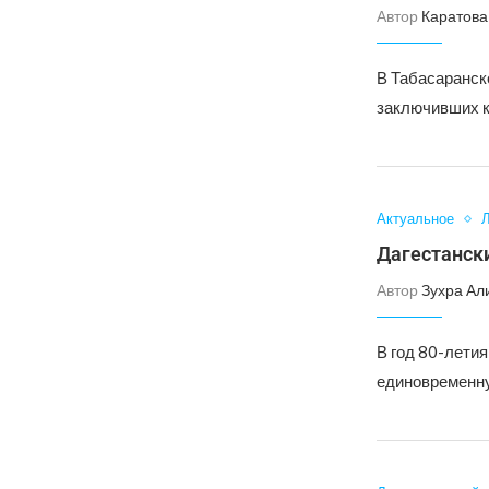
Автор
Каратова
В Табасаранск
заключивших к
Актуальное
Л
Дагестански
Автор
Зухра Ал
В год 80-лети
единовременну