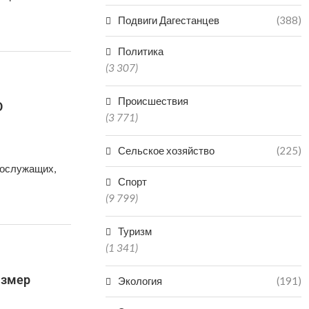
Подвиги Дагестанцев
(388)
Политика
(3 307)
Происшествия
О
(3 771)
Сельское хозяйство
(225)
нослужащих,
Спорт
(9 799)
Туризм
(1 341)
азмер
Экология
(191)