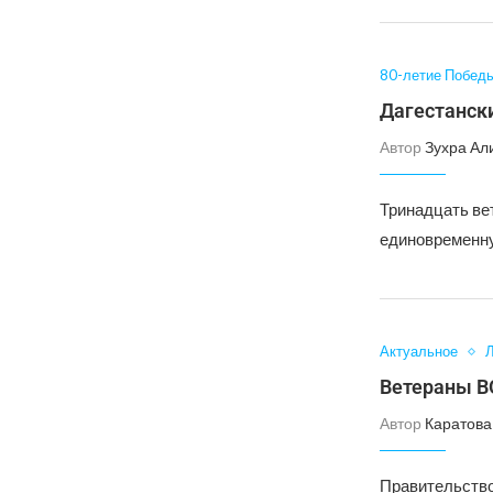
80-летие Побед
Дагестанск
Автор
Зухра Ал
Тринадцать ве
единовременну
Актуальное
Л
Ветераны ВО
Автор
Каратова
Правительство