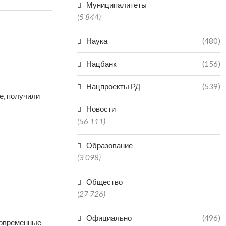
Муниципалитеты
(5 844)
Наука
(480)
Нацбанк
(156)
Нацпроекты РД
(539)
е, получили
Новости
(56 111)
Образование
(3 098)
Общество
(27 726)
Официально
(496)
новременные