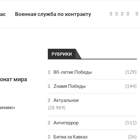
нас
Военная служба по контракту
РУБРИКИ
80-летие Победы
(129)
ионат мира
Zнамя Победы
(144)
Актуальное
Динамо»
(28 989)
Антитеррор
(511)
Битва за Кавказ
(26)