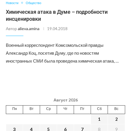
Новости
Общество
Химическая атака в Думе – подробности
инсценировки
Автор
alieva.amina
19.04.2018
Военный корреспондент Комсомольской правды
Александр Коц, посетив Думу, где по новостям
иностранных СМИ была проведена химическая атака, …
Август 2026
Пн
Вт
Ср
Чт
Пт
Сб
Вс
1
2
3
4
5
6
7
8
9