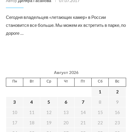
Автор
Диляра Гасанова
07.07.2017
Сегодня владельцев «летающих камер» в России
становится все больше. Мы можем их встретить в парке, по
дороге …
Август 2026
Пн
Вт
Ср
Чт
Пт
Сб
Вс
1
2
3
4
5
6
7
8
9
10
11
12
13
14
15
16
17
18
19
20
21
22
23