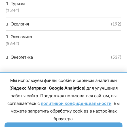
Туризм
(1 344)
Экология
(192)
Экономика
(8 644)
Энергетика
(537)
Мы используем файлы cookie и сервисы аналитики
(
Яндекс Метрика
,
Google Analytics
) для улучшения
работы сайта. Продолжая пользоваться сайтом, вы
Главный редактор сетевого издания Магомаев Тимур Нухович.
соглашаетесь с
Контакты редакции: 8(988)-292-94-34 Почта: vestiskfo@gmail.com По
политикой конфиденциальности
. Вы
вопросам сотрудничества: institut-media@yandex.ru Адрес: 367018,
можете запретить обработку cookies в настройках
Республика Дагестан, г. Махачкала, пр-т Насрутдинова, д. 1а. Все
права защищены. Копирование и использование полных материалов
браузера.
запрещено, частичное цитирование возможно только при условии
гиперссылки на сайт mirmol.ru. 16+