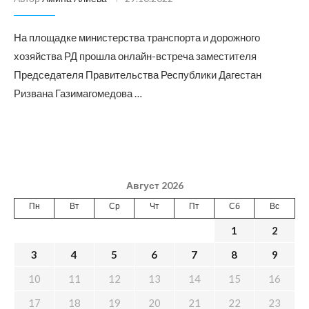
На площадке министерства транспорта и дорожного
хозяйства РД прошла онлайн-встреча заместителя
Председателя Правительства Республики Дагестан
Ризвана Газимагомедова …
Август 2026
Пн
Вт
Ср
Чт
Пт
Сб
Вс
1
2
3
4
5
6
7
8
9
10
11
12
13
14
15
16
17
18
19
20
21
22
23