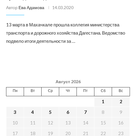
Автор
Ева Адамова
14.03.2020
13 марта в Махачкале прошла коллегия министерства
транспорта и дорожного хозяйства Дагестана. Ведомство
подвело итоги деятельности за …
Август 2026
Пн
Вт
Ср
Чт
Пт
Сб
Вс
1
2
3
4
5
6
7
8
9
10
11
12
13
14
15
16
17
18
19
20
21
22
23