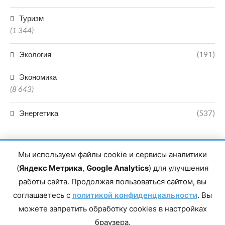
Туризм
(1 344)
Экология
(191)
Экономика
(8 643)
Энергетика
(537)
Мы используем файлы cookie и сервисы аналитики
(
Яндекс Метрика
,
Google Analytics
) для улучшения
работы сайта. Продолжая пользоваться сайтом, вы
Главный редактор сетевого издания Магомаев Тимур Нухович.
соглашаетесь с
Контакты редакции: 8(988)-292-94-34 Почта: vestiskfo@gmail.com По
политикой конфиденциальности
. Вы
вопросам сотрудничества: institut-media@yandex.ru Адрес: 367018,
можете запретить обработку cookies в настройках
Республика Дагестан, г. Махачкала, пр-т Насрутдинова, д. 1а. Все
права защищены. Копирование и использование полных материалов
браузера.