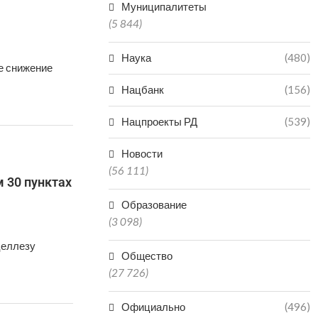
Муниципалитеты
(5 844)
Наука
(480)
ое снижение
Нацбанк
(156)
Нацпроекты РД
(539)
Новости
(56 111)
м 30 пунктах
Образование
(3 098)
целлезу
Общество
(27 726)
Официально
(496)