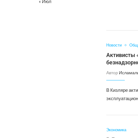
« Июл
Новости
Общ
Активисты 
безнадзорно
Автор
Исламал
В Кизляре акт
эксплуатацион
Экономика