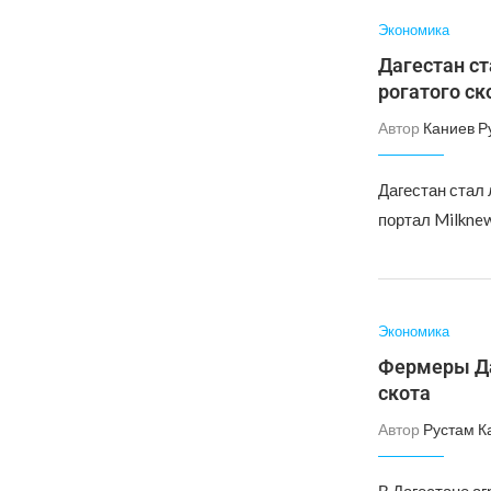
Экономика
Дагестан ст
рогатого ск
Автор
Каниев Р
Дагестан стал 
портал Milknew
Экономика
Фермеры Да
скота
Автор
Рустам К