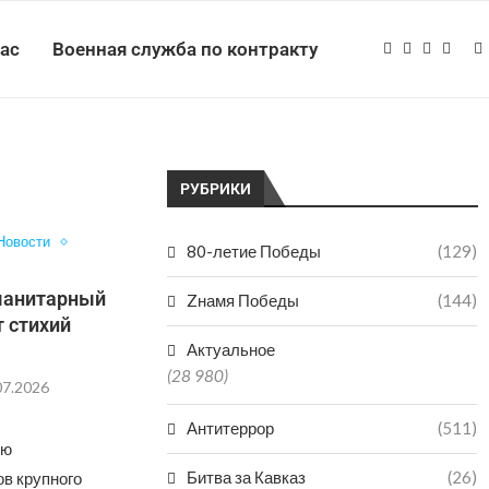
нас
Военная служба по контракту
РУБРИКИ
Новости
80-летие Победы
(129)
уманитарный
Zнамя Победы
(144)
т стихий
Актуальное
(28 980)
07.2026
Антитеррор
(511)
ую
Битва за Кавказ
(26)
ов крупного