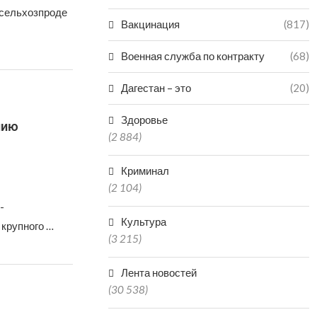
нсельхозпроде
Вакцинация
(817)
Военная служба по контракту
(68)
Дагестан – это
(20)
Здоровье
нию
(2 884)
Криминал
(2 104)
-
Культура
 крупного …
(3 215)
Лента новостей
(30 538)