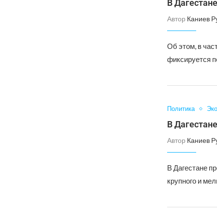
В Дагестан
Автор
Каниев Р
Об этом, в час
фиксируется п
Политика
Эк
В Дагестане
Автор
Каниев Р
В Дагестане п
крупного и мел