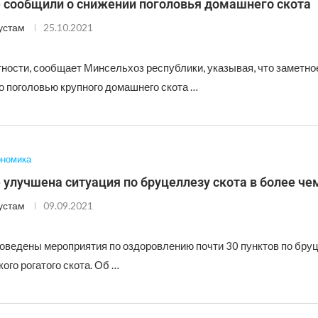
е сообщили о снижении поголовья домашнего скота
устам
25.10.2021
тности, сообщает Минсельхоз республики, указывая, что заметн
о поголовью крупного домашнего скота …
ономика
 улучшена ситуация по бруцеллезу скота в более че
устам
09.09.2021
роведены мероприятия по оздоровлению почти 30 пунктов по бру
кого рогатого скота. Об …