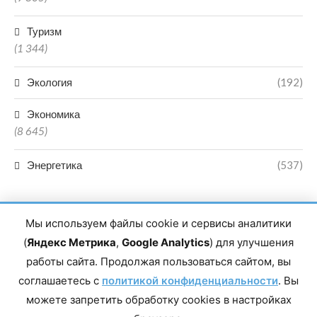
Туризм
(1 344)
Экология
(192)
Экономика
(8 645)
Энергетика
(537)
Мы используем файлы cookie и сервисы аналитики
(
Яндекс Метрика
,
Google Analytics
) для улучшения
работы сайта. Продолжая пользоваться сайтом, вы
Главный редактор сетевого издания Магомаев Тимур Нухович.
соглашаетесь с
Контакты редакции: 8(988)-292-94-34 Почта: vestiskfo@gmail.com По
политикой конфиденциальности
. Вы
вопросам сотрудничества: institut-media@yandex.ru Адрес: 367018,
можете запретить обработку cookies в настройках
Республика Дагестан, г. Махачкала, пр-т Насрутдинова, д. 1а. Все
права защищены. Копирование и использование полных материалов