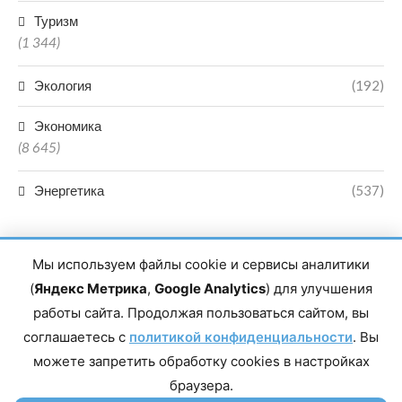
Туризм
(1 344)
Экология
(192)
Экономика
(8 645)
Энергетика
(537)
Мы используем файлы cookie и сервисы аналитики
(
Яндекс Метрика
,
Google Analytics
) для улучшения
работы сайта. Продолжая пользоваться сайтом, вы
Главный редактор сетевого издания Магомаев Тимур Нухович.
соглашаетесь с
Контакты редакции: 8(988)-292-94-34 Почта: vestiskfo@gmail.com По
политикой конфиденциальности
. Вы
вопросам сотрудничества: institut-media@yandex.ru Адрес: 367018,
можете запретить обработку cookies в настройках
Республика Дагестан, г. Махачкала, пр-т Насрутдинова, д. 1а. Все
права защищены. Копирование и использование полных материалов
браузера.
запрещено, частичное цитирование возможно только при условии